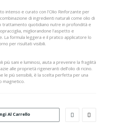
o intenso e curato con l'Olio Rinforzante per
a combinazione di ingredienti naturali come olio di
to trattamento quotidiano nutre in profondità e
 sopracciglia, migliorandone l'aspetto e
. La formula leggera e il pratico applicatore lo
no per risultati visibili.
i più sani e luminosi, aiuta a prevenire la fragilità
zie alle proprietà rigeneranti dell’olio di ricino.
che le più sensibili, è la scelta perfetta per una
o magnetico.
gi Al Carrello