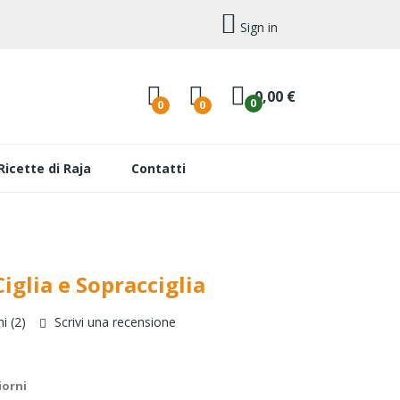
Sign in
0,00 €
0
0
0
Ricette di Raja
Contatti
iglia e Sopracciglia
i (
2
)
Scrivi una recensione
iorni