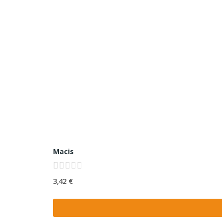
Macis
3,42 €