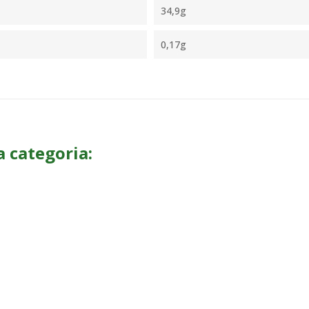
34,9g
0,17g
a categoria: