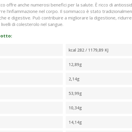
o offre anche numerosi benefici per la salute. È ricco di antiossidan
durre l'infiammazione nel corpo. Il sommacco è stato tradizionalmen
e e digestive. Può contribuire a migliorare la digestione, ridurre 
livelli di colesterolo nel sangue.
dotto:
kcal 282 / 1179,89 KJ
12,89g
2,14g
53,99g
10,34g
14,14g