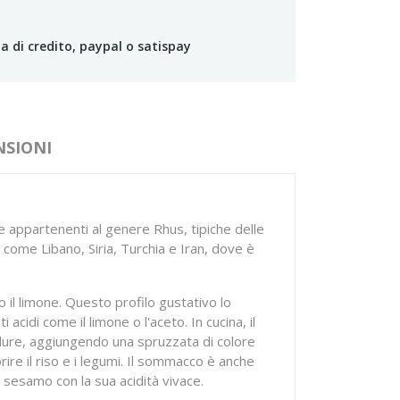
a di credito, paypal o satispay
NSIONI
te appartenenti al genere
Rhus
, tipiche delle
 come Libano, Siria, Turchia e Iran, dove è
il limone. Questo profilo gustativo lo
acidi come il limone o l'aceto. In cucina, il
dure, aggiungendo una spruzzata di colore
rire il riso e i legumi. Il sommacco è anche
 sesamo con la sua acidità vivace.