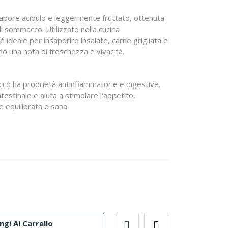
apore acidulo e leggermente fruttato, ottenuta
 di sommacco. Utilizzato nella cucina
 ideale per insaporire insalate, carne grigliata e
do una nota di freschezza e vivacità.
acco ha proprietà antinfiammatorie e digestive.
estinale e aiuta a stimolare l'appetito,
 equilibrata e sana.
gi Al Carrello