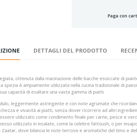
Paga con cart
IZIONE
DETTAGLI DEL PRODOTTO
RECE
egiata, ottenuta dalla macinazione delle bacche essiccate di pian
 spezia è ampiamente utilizzata nella cucina tradizionale di paesi
 sua capacità di esaltare una vasta gamma di piatti.
idulo, leggermente astringente e con note agrumate che ricordano 
zza e vivacità ai piatti, senza dover ricorrere ad altri ingredienti 
essere utilizzato come condimento finale per carne, pesce e ver
esso utilizzato in insalate, come la celebre
fattoush
, o per insapo
e Zaatar, dove bilancia le note terrose e aromatiche del timo e del