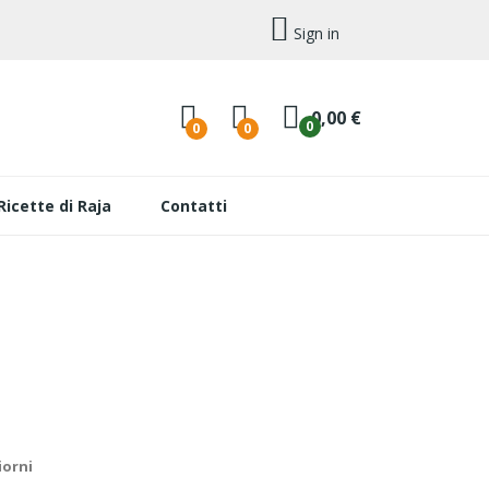
Sign in
0,00 €
0
0
0
Ricette di Raja
Contatti
iorni