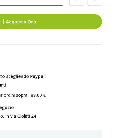
Acquista Ora
ito scegliendo Paypal
nt!
r ordini sopra i 89,00 €
negozio
 in Via Giolitti 24