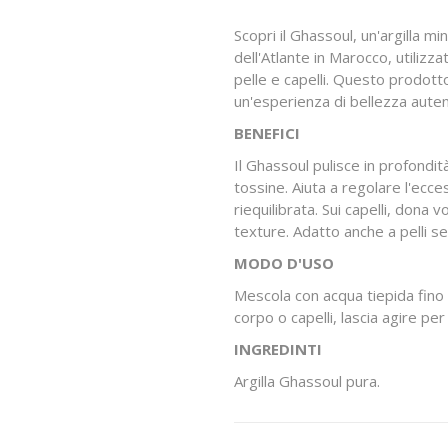
Scopri il Ghassoul, un'argilla 
dell'Atlante in Marocco, utilizz
pelle e capelli. Questo prodotto
un'esperienza di bellezza auten
BENEFICI
Il Ghassoul pulisce in profondità
tossine. Aiuta a regolare l'ecce
riequilibrata. Sui capelli, dona
texture. Adatto anche a pelli sen
MODO D'USO
Mescola con acqua tiepida fino
corpo o capelli, lascia agire pe
INGREDINTI
Argilla Ghassoul pura.