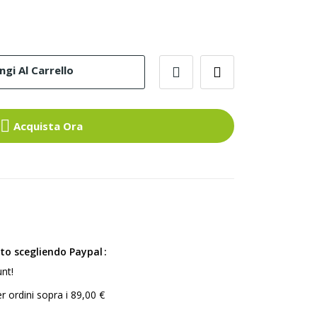
gi Al Carrello
Acquista Ora
ito scegliendo Paypal
nt!
r ordini sopra i 89,00 €