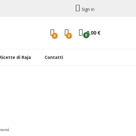
Sign in
0,00 €
0
0
0
Ricette di Raja
Contatti
iorni