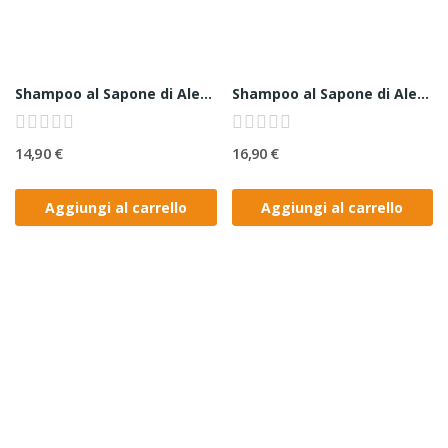
Shampoo al Sapone di Aleppo per Capelli Normali...
Shampoo al Sapone di Aleppo per Capelli Secchi...
14,90 €
16,90 €
Aggiungi al carrello
Aggiungi al carrello