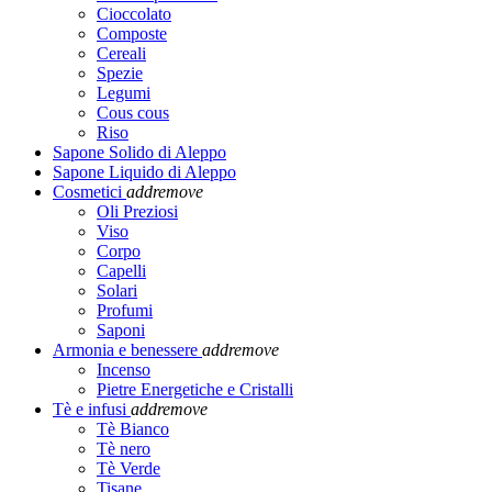
Cioccolato
Composte
Cereali
Spezie
Legumi
Cous cous
Riso
Sapone Solido di Aleppo
Sapone Liquido di Aleppo
Cosmetici
add
remove
Oli Preziosi
Viso
Corpo
Capelli
Solari
Profumi
Saponi
Armonia e benessere
add
remove
Incenso
Pietre Energetiche e Cristalli
Tè e infusi
add
remove
Tè Bianco
Tè nero
Tè Verde
Tisane