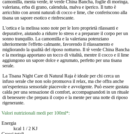
camomilla, menta verde, tè verde China Bancha, foglie di moringa,
valeriana, erba di grano, calendula, malva e iperico. Il tutto è
arricchito con aromi naturali di cocco e lime, che conferiscono alla
tisana un sapore esotico e rinfrescante.
L'ortica e la melissa sono note per le loro proprietà rilassanti e
depurative, aiutando a ridurre lo stress e a preparare il corpo per un
sonno tranquillo. La camomilla e la valeriana potenziano
ulteriormente l'effetto calmante, favorendo il rilassamento e
migliorando la qualità del riposo notturno. Il tè verde China Bancha
e la moringa apportano un tocco di vitalità, mentre il cocco e il lime
aggiungono un sapore dolce e agrumato, perfetto per una tisana
serale.
La Tisana Night Care di Natural Raja è ideale per chi cerca un
infuso serale che non solo promuova il relax, ma che offra anche
un'esperienza sensoriale piacevole e avvolgente. Può essere gustata
calda per una sensazione di comfort, accompagnandoti in un rituale
di benessere che prepara il corpo e la mente per una notte di riposo
rigenerante.
Valori nutrizionali medi per 100ml*:
Energia
kcal 1 / 2 KJ
Grassi totali