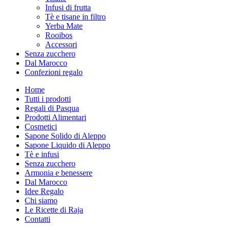
Infusi di frutta
Tè e tisane in filtro
Yerba Mate
Rooibos
Accessori
Senza zucchero
Dal Marocco
Confezioni regalo
Home
Tutti i prodotti
Regali di Pasqua
Prodotti Alimentari
Cosmetici
Sapone Solido di Aleppo
Sapone Liquido di Aleppo
Tè e infusi
Senza zucchero
Armonia e benessere
Dal Marocco
Idee Regalo
Chi siamo
Le Ricette di Raja
Contatti