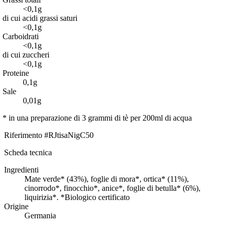
<0,1g
di cui acidi grassi saturi
<0,1g
Carboidrati
<0,1g
di cui zuccheri
<0,1g
Proteine
0,1g
Sale
0,01g
* in una preparazione di 3 grammi di tè per 200ml di acqua
Riferimento
#RJtisaNigC50
Scheda tecnica
Ingredienti
Mate verde* (43%), foglie di mora*, ortica* (11%),
cinorrodo*, finocchio*, anice*, foglie di betulla* (6%),
liquirizia*. *Biologico certificato
Origine
Germania