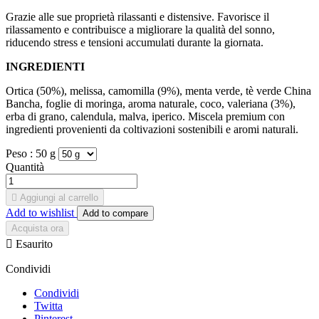
Grazie alle sue proprietà rilassanti e distensive. Favorisce il
rilassamento e contribuisce a migliorare la qualità del sonno,
riducendo stress e tensioni accumulati durante la giornata.
INGREDIENTI
Ortica (50%), melissa, camomilla (9%), menta verde, tè verde China
Bancha, foglie di moringa, aroma naturale, coco, valeriana (3%),
erba di grano, calendula, malva, iperico. Miscela premium con
ingredienti provenienti da coltivazioni sostenibili e aromi naturali.
Peso :
50 g
Quantità

Aggiungi al carrello
Add to wishlist
Add to compare
Acquista ora

Esaurito
Condividi
Condividi
Twitta
Pinterest