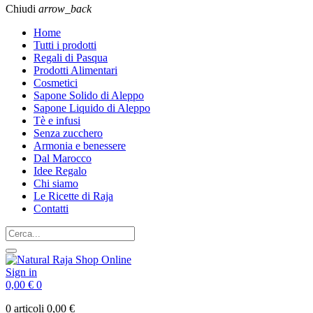
Chiudi
arrow_back
Home
Tutti i prodotti
Regali di Pasqua
Prodotti Alimentari
Cosmetici
Sapone Solido di Aleppo
Sapone Liquido di Aleppo
Tè e infusi
Senza zucchero
Armonia e benessere
Dal Marocco
Idee Regalo
Chi siamo
Le Ricette di Raja
Contatti
Sign in
0,00 €
0
0 articoli
0,00 €