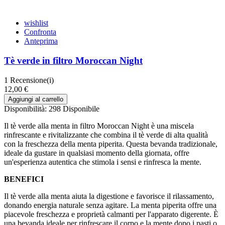
wishlist
Confronta
Anteprima
Tè verde in filtro Moroccan Night
1
Recensione(i)
12,00 €
Aggiungi al carrello
Disponibilità:
298 Disponibile
Il tè verde alla menta in filtro Moroccan Night è una miscela
rinfrescante e rivitalizzante che combina il tè verde di alta qualità
con la freschezza della menta piperita. Questa bevanda tradizionale,
ideale da gustare in qualsiasi momento della giornata, offre
un'esperienza autentica che stimola i sensi e rinfresca la mente.
BENEFICI
Il tè verde alla menta aiuta la digestione e favorisce il rilassamento,
donando energia naturale senza agitare. La menta piperita offre una
piacevole freschezza e proprietà calmanti per l'apparato digerente. È
una bevanda ideale per rinfrescare il corpo e la mente dopo i pasti o