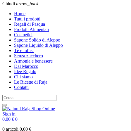
Chiudi
arrow_back
Home
Tutti i prodotti
Regali di Pasqua
Prodotti Alimentari
Cosmetici
Sapone Solido di Aleppo
Sapone Liquido di Aleppo
Tè e infusi
Senza zucchero
Armonia e benessere
Dal Marocco
Idee Regalo
Chi siamo
Le Ricette di Raja
Contatti
Sign in
0,00 €
0
0 articoli
0,00 €