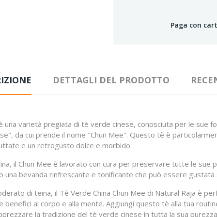
Paga con cart
IZIONE
DETTAGLI DEL PRODOTTO
RECE
 una varietà pregiata di tè verde cinese, conosciuta per le sue fog
iose", da cui prende il nome "Chun Mee". Questo tè è particolarmen
uttate e un retrogusto dolce e morbido.
 Cina, il Chun Mee è lavorato con cura per preservare tutte le sue 
o una bevanda rinfrescante e tonificante che può essere gustata s
oderato di teina, il Tè Verde China Chun Mee di Natural Raja è per
 benefici al corpo e alla mente. Aggiungi questo tè alla tua routi
apprezzare la tradizione del tè verde cinese in tutta la sua purezza