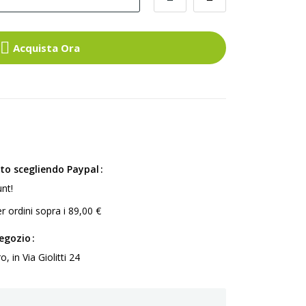
Acquista Ora
ito scegliendo Paypal
nt!
r ordini sopra i 89,00 €
negozio
 in Via Giolitti 24