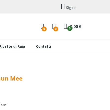
Sign in
0,00 €
0
0
0
Ricette di Raja
Contatti
hun Mee
iorni