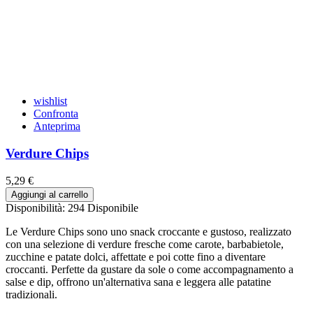
wishlist
Confronta
Anteprima
Verdure Chips
5,29 €
Aggiungi al carrello
Disponibilità:
294 Disponibile
Le Verdure Chips sono uno snack croccante e gustoso, realizzato
con una selezione di verdure fresche come carote, barbabietole,
zucchine e patate dolci, affettate e poi cotte fino a diventare
croccanti. Perfette da gustare da sole o come accompagnamento a
salse e dip, offrono un'alternativa sana e leggera alle patatine
tradizionali.