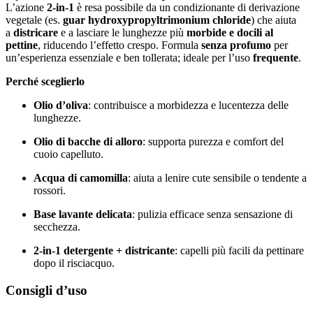
L’azione
2-in-1
è resa possibile da un condizionante di derivazione
vegetale (es.
guar hydroxypropyltrimonium chloride
) che aiuta
a
districare
e a lasciare le lunghezze più
morbide e docili al
pettine
, riducendo l’effetto crespo. Formula
senza profumo
per
un’esperienza essenziale e ben tollerata; ideale per l’uso
frequente
.
Perché sceglierlo
Olio d’oliva
: contribuisce a morbidezza e lucentezza delle
lunghezze.
Olio di bacche di alloro
: supporta purezza e comfort del
cuoio capelluto.
Acqua di camomilla
: aiuta a lenire cute sensibile o tendente a
rossori.
Base lavante delicata
: pulizia efficace senza sensazione di
secchezza.
2-in-1 detergente + districante
: capelli più facili da pettinare
dopo il risciacquo.
Consigli d’uso