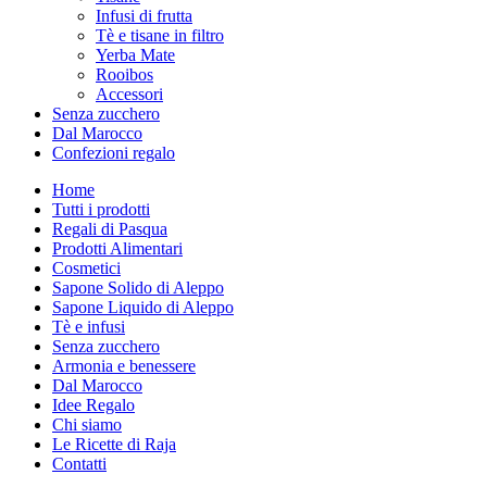
Infusi di frutta
Tè e tisane in filtro
Yerba Mate
Rooibos
Accessori
Senza zucchero
Dal Marocco
Confezioni regalo
Home
Tutti i prodotti
Regali di Pasqua
Prodotti Alimentari
Cosmetici
Sapone Solido di Aleppo
Sapone Liquido di Aleppo
Tè e infusi
Senza zucchero
Armonia e benessere
Dal Marocco
Idee Regalo
Chi siamo
Le Ricette di Raja
Contatti