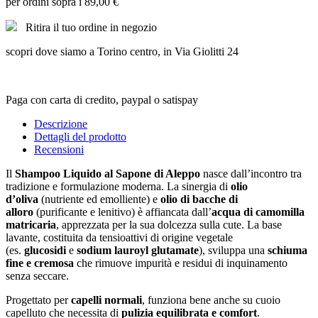
per ordini sopra i 89,00 €
Ritira il tuo ordine in negozio
scopri dove siamo a Torino centro, in Via Giolitti 24
Paga con carta di credito, paypal o satispay
Descrizione
Dettagli del prodotto
Recensioni
Il
Shampoo Liquido al Sapone di Aleppo
nasce dall’incontro tra
tradizione e formulazione moderna. La sinergia di
olio
d’oliva
(nutriente ed emolliente) e
olio di bacche di
alloro
(purificante e lenitivo) è affiancata dall’
acqua di camomilla
matricaria
, apprezzata per la sua dolcezza sulla cute. La base
lavante, costituita da tensioattivi di origine vegetale
(es.
glucosidi
e
sodium lauroyl glutamate
), sviluppa una
schiuma
fine e cremosa
che rimuove impurità e residui di inquinamento
senza seccare.
Progettato per
capelli normali
, funziona bene anche su cuoio
capelluto che necessita di
pulizia equilibrata e comfort
.