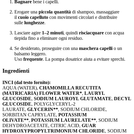
Bagnare
bene i capelli.
Erogare una
piccola quantità
di shampoo, massaggiare
il
cuoio capelluto
con movimenti circolari e distribuire
sulle
lunghezze
.
Lasciare agire
1–2 minuti
, quindi
risciacquare
con acqua
tiepida fino a eliminare ogni residuo.
Se desiderato, proseguire con una
maschera capelli
o un
balsamo leggero.
Uso
frequente
. La pompa dosatrice aiuta a evitare sprechi.
Ingredienti
INCI (dal testo fornito):
AQUA (WATER),
CHAMOMILLA RECUTITA
(MATRICARIA) FLOWER WATER*
,
LAURYL
GLUCOSIDE
,
SODIUM LAUROYL GLUTAMATE
,
DECYL
GLUCOSIDE
, POLYGLYCERYL-2
LAURATE,
GLYCERIN**
, SODIUM CHLORIDE,
SORBITAN CAPRYLATE,
POTASSIUM
OLIVATE**
,
POTASSIUM LAURELATE**
, SODIUM
DEHYDROACETATE, CITRIC ACID,
GUAR
HYDROXYPROPYLTRIMONIUM CHLORIDE
, SODIUM