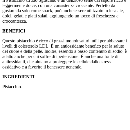
Il Pistacchio Crudo Sgusciato è un delizioso seme dal sapore ricco e
leggermente dolce, con una consistenza croccante. Perfetto da
gustare da solo come snack, può anche essere utilizzato in insalate,
dolci, gelati e piatti salati, aggiungendo un tocco di freschezza e
croccantezza.
BENEFICI
Questo pistacchio è ricco di grassi monoinsaturi, utili per abbassare i
livelli di colesterolo LDL. È un antiossidante benefico per la salute
del cuore e della pelle. Inoltre, essendo a basso contenuto di sodio, è
adatto anche per chi soffre di ipertensione. È anche una fonte di
antiossidanti, che aiutano a proteggere le cellule dallo stress
ossidativo e a favorire il benessere generale.
INGREDIENTI
Pistacchio.