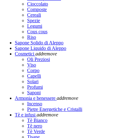
Cioccolato
Composte
Cereali
Spezie
Legumi
Cous cous
Riso
Sapone Solido di Aleppo
Sapone Liquido di Aleppo
Cosmetici
add
remove
Oli Preziosi
Viso
Corpo
Capelli
Solari
Profumi
Saponi
Armonia e benessere
add
remove
Incenso
Pietre Energetiche e Cristalli
Tè e infusi
add
remove
Tè Bianco
Tè nero
Tè Verde
Tisane