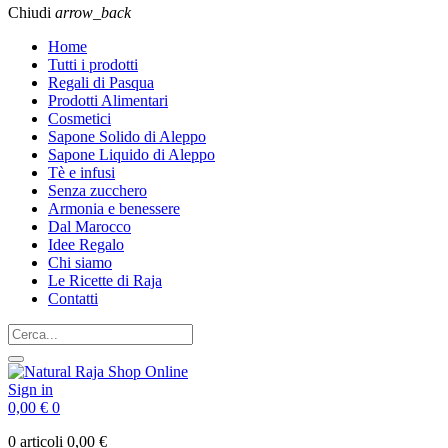
Chiudi
arrow_back
Home
Tutti i prodotti
Regali di Pasqua
Prodotti Alimentari
Cosmetici
Sapone Solido di Aleppo
Sapone Liquido di Aleppo
Tè e infusi
Senza zucchero
Armonia e benessere
Dal Marocco
Idee Regalo
Chi siamo
Le Ricette di Raja
Contatti
Sign in
0,00 €
0
0 articoli
0,00 €