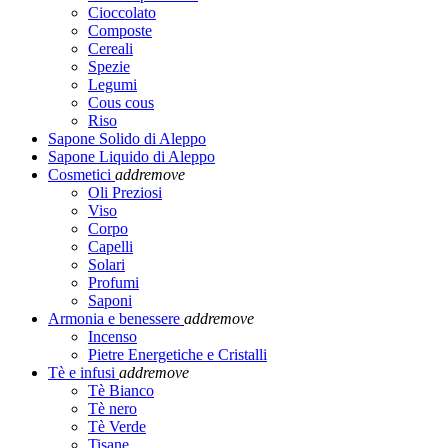
Cioccolato
Composte
Cereali
Spezie
Legumi
Cous cous
Riso
Sapone Solido di Aleppo
Sapone Liquido di Aleppo
Cosmetici
add
remove
Oli Preziosi
Viso
Corpo
Capelli
Solari
Profumi
Saponi
Armonia e benessere
add
remove
Incenso
Pietre Energetiche e Cristalli
Tè e infusi
add
remove
Tè Bianco
Tè nero
Tè Verde
Tisane