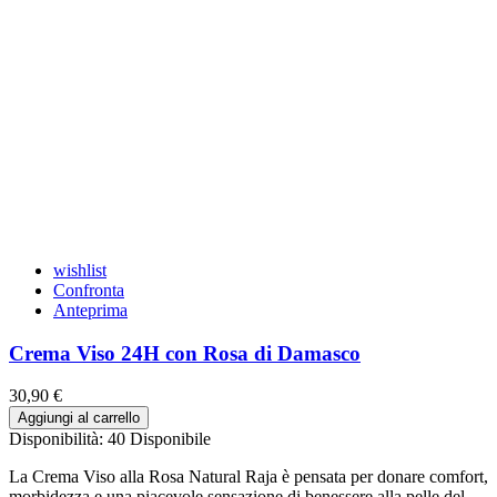
wishlist
Confronta
Anteprima
Crema Viso 24H con Rosa di Damasco
30,90 €
Aggiungi al carrello
Disponibilità:
40 Disponibile
La Crema Viso alla Rosa Natural Raja è pensata per donare comfort,
morbidezza e una piacevole sensazione di benessere alla pelle del