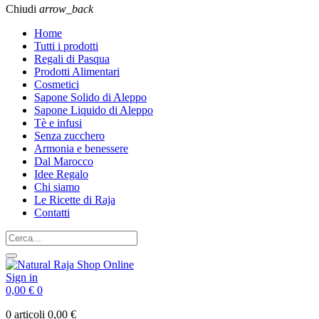
Chiudi
arrow_back
Home
Tutti i prodotti
Regali di Pasqua
Prodotti Alimentari
Cosmetici
Sapone Solido di Aleppo
Sapone Liquido di Aleppo
Tè e infusi
Senza zucchero
Armonia e benessere
Dal Marocco
Idee Regalo
Chi siamo
Le Ricette di Raja
Contatti
Sign in
0,00 €
0
0 articoli
0,00 €