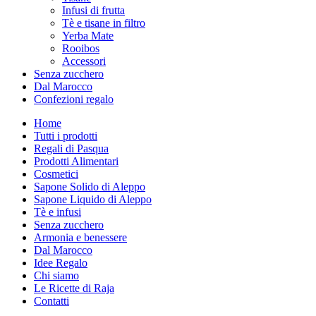
Infusi di frutta
Tè e tisane in filtro
Yerba Mate
Rooibos
Accessori
Senza zucchero
Dal Marocco
Confezioni regalo
Home
Tutti i prodotti
Regali di Pasqua
Prodotti Alimentari
Cosmetici
Sapone Solido di Aleppo
Sapone Liquido di Aleppo
Tè e infusi
Senza zucchero
Armonia e benessere
Dal Marocco
Idee Regalo
Chi siamo
Le Ricette di Raja
Contatti