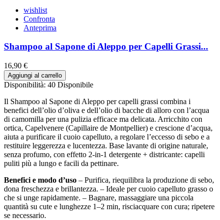
wishlist
Confronta
Anteprima
Shampoo al Sapone di Aleppo per Capelli Grassi...
16,90 €
Aggiungi al carrello
Disponibilità:
40 Disponibile
Il Shampoo al Sapone di Aleppo per capelli grassi combina i
benefici dell’olio d’oliva e dell’olio di bacche di alloro con l’acqua
di camomilla per una pulizia efficace ma delicata. Arricchito con
ortica, Capelvenere (Capillaire de Montpellier) e crescione d’acqua,
aiuta a purificare il cuoio capelluto, a regolare l’eccesso di sebo e a
restituire leggerezza e lucentezza. Base lavante di origine naturale,
senza profumo, con effetto 2-in-1 detergente + districante: capelli
puliti più a lungo e facili da pettinare.
Benefici e modo d’uso
– Purifica, riequilibra la produzione di sebo,
dona freschezza e brillantezza. – Ideale per cuoio capelluto grasso o
che si unge rapidamente. – Bagnare, massaggiare una piccola
quantità su cute e lunghezze 1–2 min, risciacquare con cura; ripetere
se necessario.