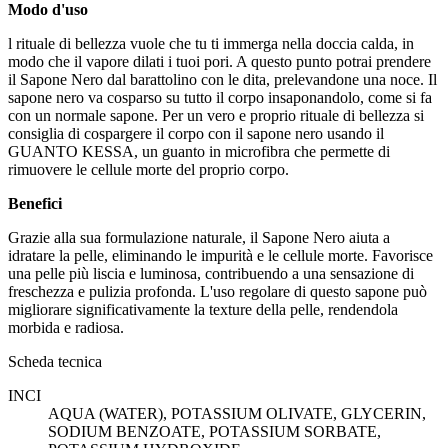
Modo d'uso
l rituale di bellezza vuole che tu ti immerga nella doccia calda, in
modo che il vapore dilati i tuoi pori. A questo punto potrai prendere
il Sapone Nero dal barattolino con le dita, prelevandone una noce. Il
sapone nero va cosparso su tutto il corpo insaponandolo, come si fa
con un normale sapone. Per un vero e proprio rituale di bellezza si
consiglia di cospargere il corpo con il sapone nero usando il
GUANTO KESSA, un guanto in microfibra che permette di
rimuovere le cellule morte del proprio corpo.
Benefici
Grazie alla sua formulazione naturale, il Sapone Nero aiuta a
idratare la pelle, eliminando le impurità e le cellule morte. Favorisce
una pelle più liscia e luminosa, contribuendo a una sensazione di
freschezza e pulizia profonda. L'uso regolare di questo sapone può
migliorare significativamente la texture della pelle, rendendola
morbida e radiosa.
Scheda tecnica
INCI
AQUA (WATER), POTASSIUM OLIVATE, GLYCERIN,
SODIUM BENZOATE, POTASSIUM SORBATE,