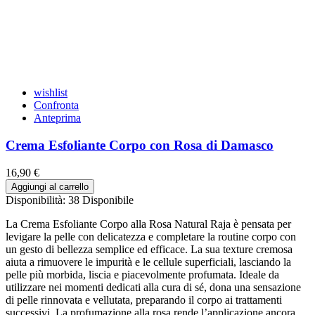
wishlist
Confronta
Anteprima
Crema Esfoliante Corpo con Rosa di Damasco
16,90 €
Aggiungi al carrello
Disponibilità:
38 Disponibile
La Crema Esfoliante Corpo alla Rosa Natural Raja è pensata per
levigare la pelle con delicatezza e completare la routine corpo con
un gesto di bellezza semplice ed efficace. La sua texture cremosa
aiuta a rimuovere le impurità e le cellule superficiali, lasciando la
pelle più morbida, liscia e piacevolmente profumata. Ideale da
utilizzare nei momenti dedicati alla cura di sé, dona una sensazione
di pelle rinnovata e vellutata, preparando il corpo ai trattamenti
successivi. La profumazione alla rosa rende l’applicazione ancora