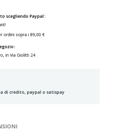
ito scegliendo Paypal
nt!
r ordini sopra i 89,00 €
negozio
 in Via Giolitti 24
a di credito, paypal o satispay
NSIONI