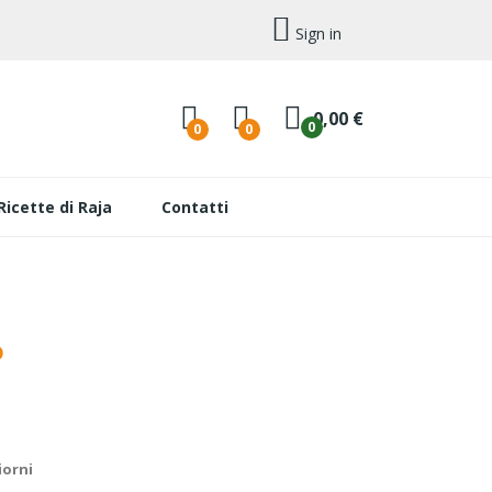
Sign in
0,00 €
0
0
0
Ricette di Raja
Contatti
o
iorni