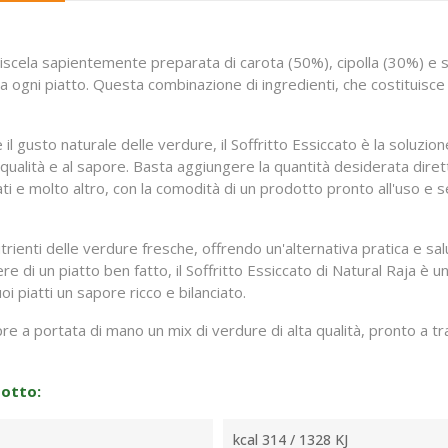
 miscela sapientemente preparata di carota (50%), cipolla (30%) e 
 ogni piatto. Questa combinazione di ingredienti, che costituisce il
l gusto naturale delle verdure, il Soffritto Essiccato è la soluzion
 qualità e al sapore. Basta aggiungere la quantità desiderata dire
fati e molto altro, con la comodità di un prodotto pronto all'uso e
rienti delle verdure fresche, offrendo un'alternativa pratica e salu
 di un piatto ben fatto, il Soffritto Essiccato di Natural Raja è un
i piatti un sapore ricco e bilanciato.
e a portata di mano un mix di verdure di alta qualità, pronto a tra
dotto:
kcal 314 / 1328 KJ