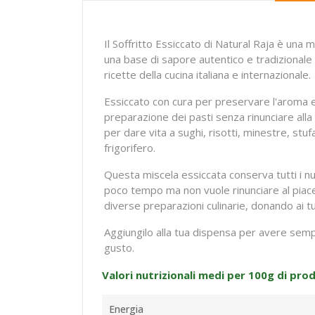
Il Soffritto Essiccato di Natural Raja è una
una base di sapore autentico e tradizionale a
ricette della cucina italiana e internazionale.
Essiccato con cura per preservare l'aroma e i
preparazione dei pasti senza rinunciare alla
per dare vita a sughi, risotti, minestre, stu
frigorifero.
Questa miscela essiccata conserva tutti i nut
poco tempo ma non vuole rinunciare al piacere
diverse preparazioni culinarie, donando ai tuo
Aggiungilo alla tua dispensa per avere sempr
gusto.
Valori nutrizionali medi per 100g di pro
Energia