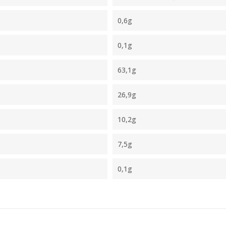
0,6g
0,1g
63,1g
26,9g
10,2g
7,5g
0,1g