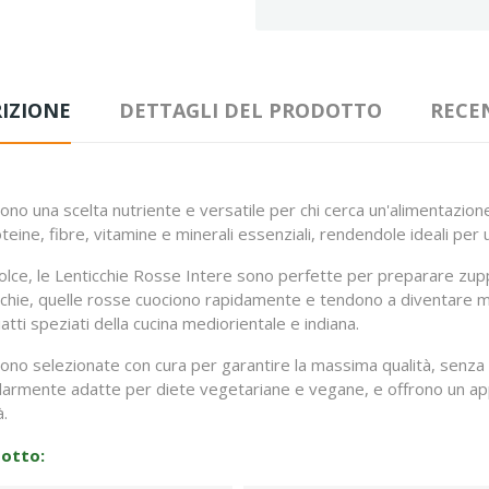
IZIONE
DETTAGLI DEL PRODOTTO
RECE
ono una scelta nutriente e versatile per chi cerca un'alimentazione
teine, fibre, vitamine e minerali essenziali, rendendole ideali per u
olce, le Lenticchie Rosse Intere sono perfette per preparare zuppe
enticchie, quelle rosse cuociono rapidamente e tendono a diventare
ti speziati della cucina mediorientale e indiana.
ono selezionate con cura per garantire la massima qualità, senza l
olarmente adatte per diete vegetariane e vegane, e offrono un appo
à.
dotto: