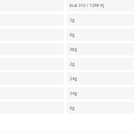
kcal 310 / 1298 KJ
2g
0g
38g
2g
24g
24g
0g