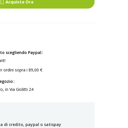
Acquista Ora
ito scegliendo Paypal
nt!
r ordini sopra i 89,00 €
negozio
 in Via Giolitti 24
a di credito, paypal o satispay