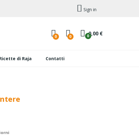
Sign in
0,00 €
0
0
0
Ricette di Raja
Contatti
Intere
iorni