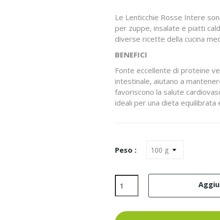
Le Lenticchie Rosse Intere sono
per zuppe, insalate e piatti cal
diverse ricette della cucina me
BENEFICI
Fonte eccellente di proteine ve
intestinale, aiutano a mantenere 
favoriscono la salute cardiovasc
ideali per una dieta equilibrata 
Peso :
Aggiun