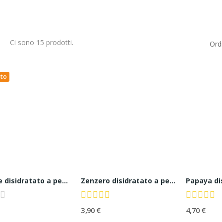
Ci sono 15 prodotti.
Ord
ito
Melone disidratato a pezzi senza zucchero
Zenzero disidratato a pezzi senza zucchero
3,90 €
4,70 €