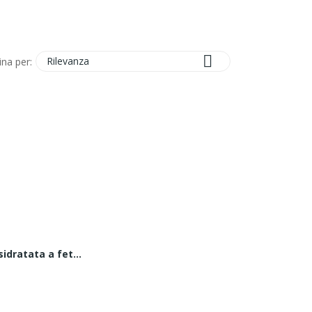

Rilevanza
ina per:
Papaya disidratata a fette senza zucchero