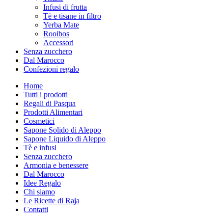
Infusi di frutta
Tè e tisane in filtro
Yerba Mate
Rooibos
Accessori
Senza zucchero
Dal Marocco
Confezioni regalo
Home
Tutti i prodotti
Regali di Pasqua
Prodotti Alimentari
Cosmetici
Sapone Solido di Aleppo
Sapone Liquido di Aleppo
Tè e infusi
Senza zucchero
Armonia e benessere
Dal Marocco
Idee Regalo
Chi siamo
Le Ricette di Raja
Contatti