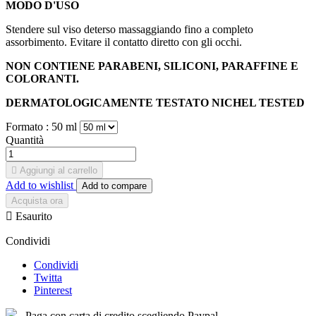
MODO D'USO
Stendere sul viso deterso massaggiando fino a completo
assorbimento. Evitare il contatto diretto con gli occhi.
NON CONTIENE PARABENI, SILICONI, PARAFFINE E
COLORANTI.
DERMATOLOGICAMENTE TESTATO NICHEL TESTED
Formato :
50 ml
Quantità

Aggiungi al carrello
Add to wishlist
Add to compare
Acquista ora

Esaurito
Condividi
Condividi
Twitta
Pinterest
Paga con carta di credito scegliendo Paypal