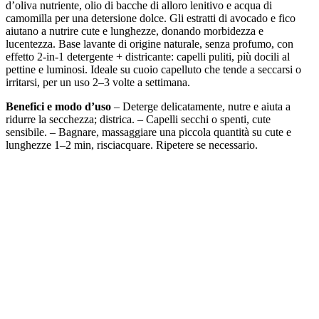
d’oliva nutriente, olio di bacche di alloro lenitivo e acqua di
camomilla per una detersione dolce. Gli estratti di avocado e fico
aiutano a nutrire cute e lunghezze, donando morbidezza e
lucentezza. Base lavante di origine naturale, senza profumo, con
effetto 2-in-1 detergente + districante: capelli puliti, più docili al
pettine e luminosi. Ideale su cuoio capelluto che tende a seccarsi o
irritarsi, per un uso 2–3 volte a settimana.
Benefici e modo d’uso
– Deterge delicatamente, nutre e aiuta a
ridurre la secchezza; districa. – Capelli secchi o spenti, cute
sensibile. – Bagnare, massaggiare una piccola quantità su cute e
lunghezze 1–2 min, risciacquare. Ripetere se necessario.