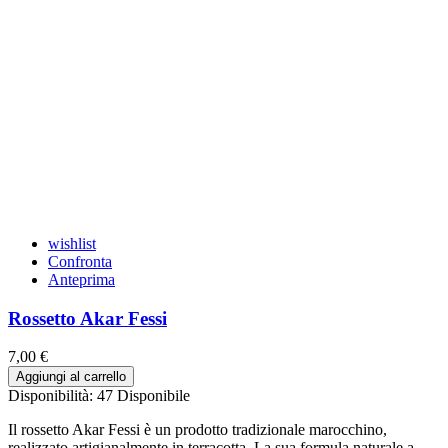
wishlist
Confronta
Anteprima
Rossetto Akar Fessi
7,00 €
Aggiungi al carrello
Disponibilità:
47 Disponibile
Il rossetto Akar Fessi è un prodotto tradizionale marocchino,
realizzato artigianalmente in terracotta. La sua formula naturale a