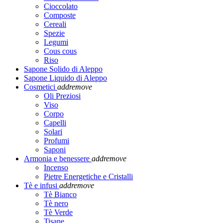
Cioccolato
Composte
Cereali
Spezie
Legumi
Cous cous
Riso
Sapone Solido di Aleppo
Sapone Liquido di Aleppo
Cosmetici
add
remove
Oli Preziosi
Viso
Corpo
Capelli
Solari
Profumi
Saponi
Armonia e benessere
add
remove
Incenso
Pietre Energetiche e Cristalli
Tè e infusi
add
remove
Tè Bianco
Tè nero
Tè Verde
Tisane