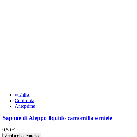
wishlist
Confronta
Anteprima
Sapone di Aleppo liquido camomilla e miele
9,50 €
Aggiungi al carrello