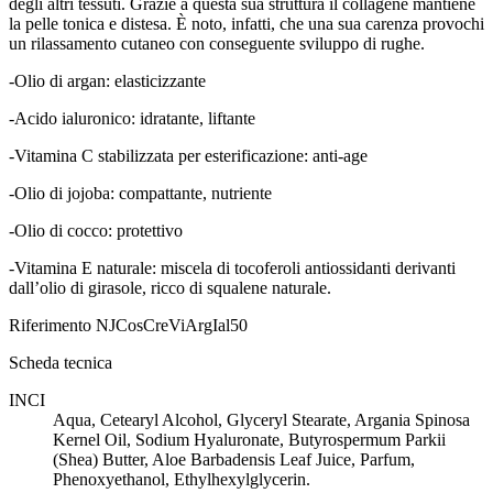
degli altri tessuti. Grazie a questa sua struttura il collagene mantiene
la pelle tonica e distesa. È noto, infatti, che una sua carenza provochi
un rilassamento cutaneo con conseguente sviluppo di rughe.
-Olio di argan: elasticizzante
-Acido ialuronico: idratante, liftante
-Vitamina C stabilizzata per esterificazione: anti-age
-Olio di jojoba: compattante, nutriente
-Olio di cocco: protettivo
-Vitamina E naturale: miscela di tocoferoli antiossidanti derivanti
dall’olio di girasole, ricco di squalene naturale.
Riferimento
NJCosCreViArgIal50
Scheda tecnica
INCI
Aqua, Cetearyl Alcohol, Glyceryl Stearate, Argania Spinosa
Kernel Oil, Sodium Hyaluronate, Butyrospermum Parkii
(Shea) Butter, Aloe Barbadensis Leaf Juice, Parfum,
Phenoxyethanol, Ethylhexylglycerin.