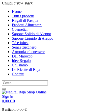
Chiudi
arrow_back
Home
Tutti i prodotti
Regali di Pasqua
Prodotti Alimentari
Cosmetici
Sapone Solido di Aleppo
Sapone Liquido di Aleppo
Tè e infusi
Senza zucchero
Armonia e benessere
Dal Marocco
Idee Regalo
Chi siamo
Le Ricette di Raja
Contatti
Sign in
0,00 €
0
0 articoli
0,00 €