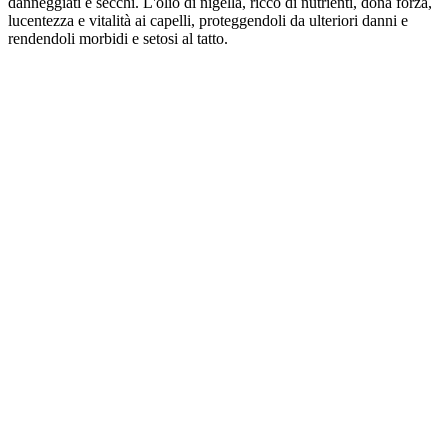
danneggiati e secchi. L'olio di nigella, ricco di nutrienti, dona forza,
lucentezza e vitalità ai capelli, proteggendoli da ulteriori danni e
rendendoli morbidi e setosi al tatto.